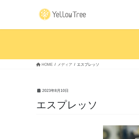
コ
ナ
ン
ビ
テ
ゲ
ン
ー
ツ
シ
へ
ョ
ス
ン
キ
に
ッ
移
HOME
メディア
エスプレッソ
プ
動
2023年8月10日
エスプレッソ