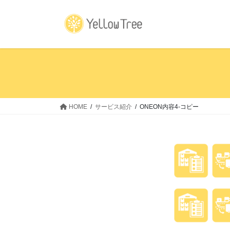
コ
ナ
ン
ビ
テ
ゲ
ン
ー
ツ
シ
へ
ョ
ス
ン
キ
に
ッ
移
HOME
サービス紹介
ONEON内容4-コピー
プ
動