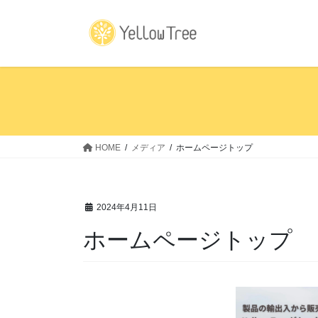
コ
ナ
ン
ビ
テ
ゲ
ン
ー
ツ
シ
へ
ョ
ス
ン
キ
に
ッ
移
HOME
メディア
ホームページトップ
プ
動
2024年4月11日
ホームページトップ