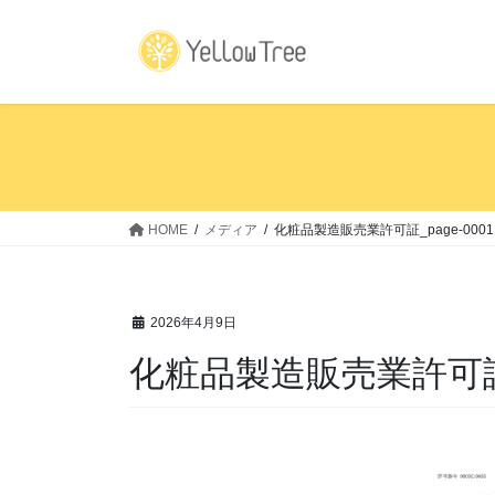
コ
ナ
ン
ビ
テ
ゲ
ン
ー
ツ
シ
へ
ョ
ス
ン
キ
に
ッ
移
HOME
メディア
化粧品製造販売業許可証_page-0001
プ
動
2026年4月9日
化粧品製造販売業許可証_p