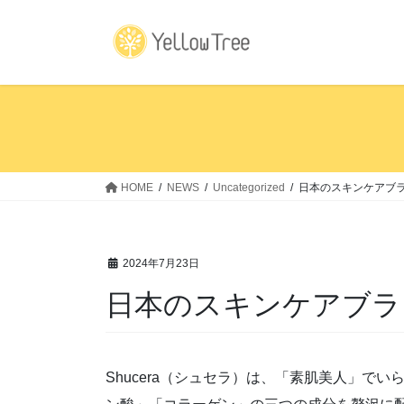
コ
ナ
ン
ビ
テ
ゲ
ン
ー
ツ
シ
へ
ョ
ス
ン
キ
に
ッ
移
HOME
NEWS
Uncategorized
日本のスキンケアブラ
プ
動
2024年7月23日
日本のスキンケアブラン
Shucera（シュセラ）は、「素肌美人」